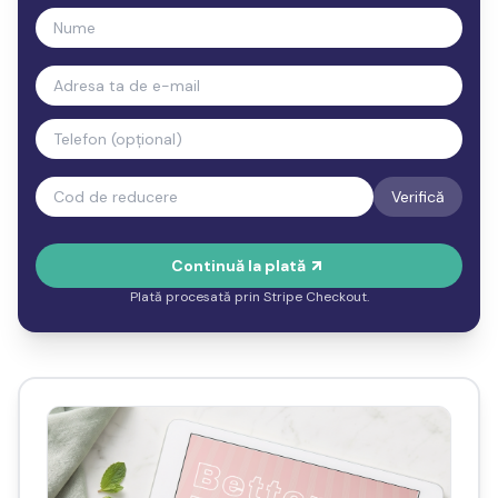
Nume
Email
Telefon (opțional)
Verifică
Continuă la plată
Plată procesată prin Stripe Checkout.